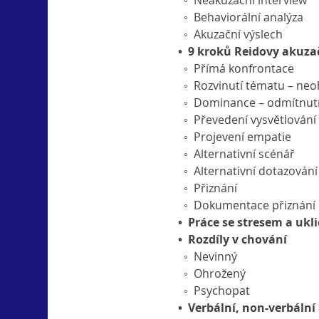
  ◦  Neakuzační interview
  ◦  Behaviorální analýza
  ◦  Akuzační výslech
•  9 kroků Reidovy akuza
  ◦  Přímá konfrontace
  ◦  Rozvinutí tématu – neo
  ◦  Dominance – odmítnut
  ◦  Převedení vysvětlován
  ◦  Projevení empatie
  ◦  Alternativní scénář
  ◦  Alternativní dotazování
  ◦  Přiznání
  ◦  Dokumentace přiznání
•  Práce se stresem a uk
•  Rozdíly v chování
  ◦  Nevinný
  ◦  Ohrožený
  ◦  Psychopat
•  Verbální, non-verbáln