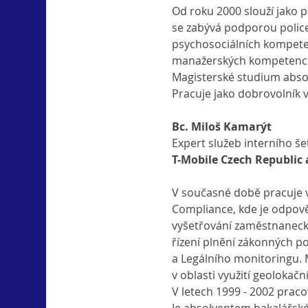
Od roku 2000 slouží jako p
se zabývá podporou police
psychosociálních kompeten
manažerských kompetencí
Magisterské studium absol
Pracuje jako dobrovolník 
Bc. Miloš Kamarýt
Expert služeb interního še
T-Mobile Czech Republic 
V současné době pracuje v 
Compliance, kde je odpově
vyšetřování zaměstnanecké
řízení plnění zákonných p
a Legálního monitoringu.
v oblasti využití geolokač
V letech 1999 - 2002 pracov