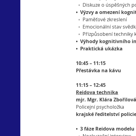
  ◦  Diskuze o úspěšných 
•  Výzvy a omezení kogni
  ◦  Paměťové zkreslení
  ◦  Emocionální stav svěd
  ◦  Přizpůsobení techniky
•  Výhody kognitivního i
•  Praktická ukázka
10:45 – 11:15
Přestávka na kávu
11:15 – 12:45
Reidova technika
mjr. Mgr. Klára Zbořilov
Policejní psycholožka
krajské ředitelství polic
•  3 fáze Reidova modelu