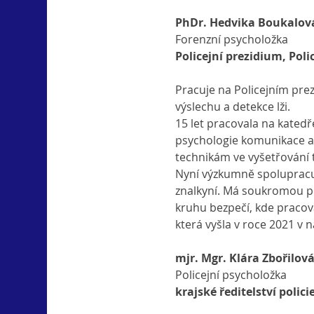
PhDr. Hedvika Boukalová
Forenzní psycholožka
Policejní prezidium, Poli
Pracuje na Policejním prez
výslechu a detekce lži.
15 let pracovala na katedř
psychologie komunikace a
technikám ve vyšetřování 
Nyní výzkumně spolupracuje
znalkyní. Má soukromou po
kruhu bezpečí, kde pracova
která vyšla v roce 2021 v 
mjr. Mgr. Klára Zbořilov
Policejní psycholožka
krajské ředitelství polic