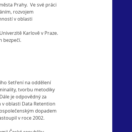
města Prahy.  Ve své práci 
váním, rozvojem 
ostí v oblasti 
niverzitě Karlově v Praze.
h bezpečí.
ího šetření na oddělení 
inality, tvorbu metodiky 
Dále je odpovědný za 
 v oblasti Data Retention 
celospolečenským dopadem 
astoupil v roce 2002.