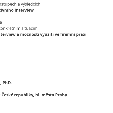
postupech a výsledcích
tivního interview
ka
 konkrétním situacím
nterview a možnosti využití ve firemní praxi
á, PhD.
ie České republiky, hl. města Prahy