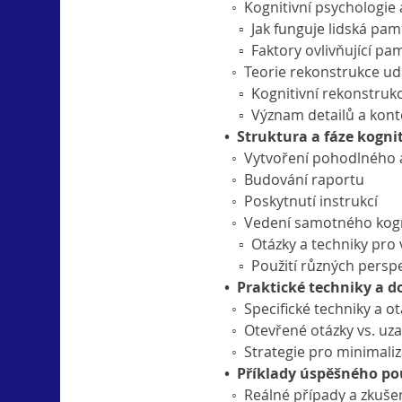
  ◦  Kognitivní psychologi
    ▫  Jak funguje lidská pa
    ▫  Faktory ovlivňující pa
  ◦  Teorie rekonstrukce ud
    ▫  Kognitivní rekonstruk
    ▫  Význam detailů a kon
•  Struktura a fáze kogni
  ◦  Vytvoření pohodlného
  ◦  Budování raportu
  ◦  Poskytnutí instrukcí
  ◦  Vedení samotného kog
    ▫  Otázky a techniky pr
    ▫  Použití různých pers
•  Praktické techniky a 
  ◦  Specifické techniky a o
  ◦  Otevřené otázky vs. u
  ◦  Strategie pro minimaliz
•  Příklady úspěšného po
  ◦  Reálné případy a zkuše