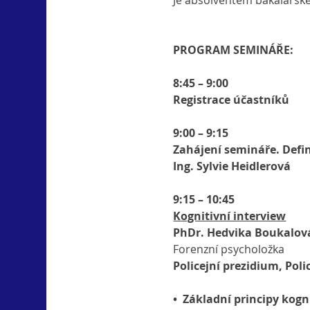
Je absolventem bakalářské
PROGRAM SEMINÁŘE:
8:45 – 9:00
Registrace účastníků
9:00 – 9:15
Zahájení semináře. Defin
Ing. Sylvie Heidlerová        
9:15 – 10:45
Kognitivní interview
PhDr. Hedvika Boukalová
Forenzní psycholožka
Policejní prezidium, Poli
•  Základní principy kog