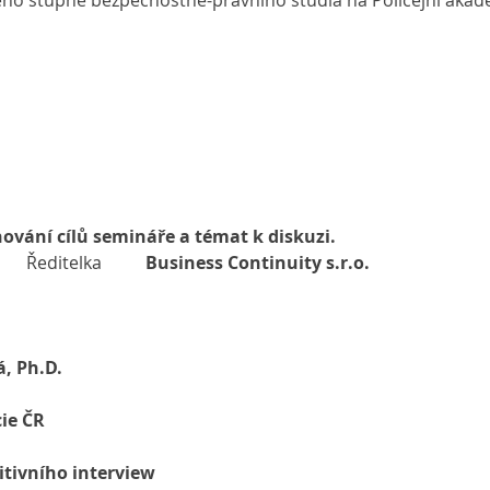
ho stupně bezpečnostně-právního studia na Policejní akade
ování cílů semináře a témat k diskuzi.
    
 Ředitelka          
Business Continuity s.r.o.
, Ph.D.
cie ČR
nitivního interview