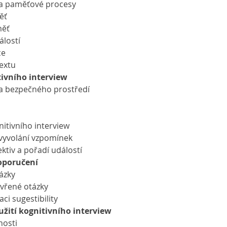
e a paměťové procesy
měť
měť
álostí
ce
textu
tivního interview
 a bezpečného prostředí
nitivního interview
o vyvolání vzpomínek
pektiv a pořadí událostí
doporučení
tázky
zavřené otázky
aci sugestibility
užití kognitivního interview
nosti