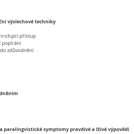
ční výslechové techniky
hrožující přístup
í popírání
í do zdůvodnění
lidněním
í a paralingvistické symptomy pravdivé a lživé výpovědi