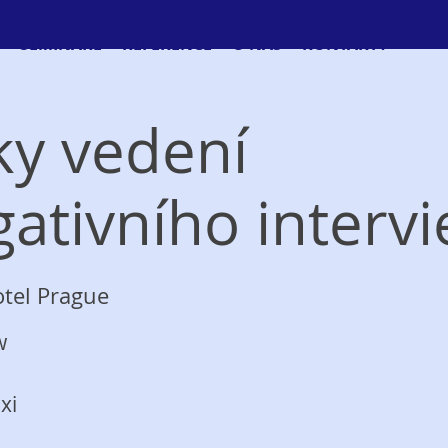
SEMINÁŘE
REFERENCE
O NÁS
KONTAKTY
ky vedení
gativního interv
tel Prague
w