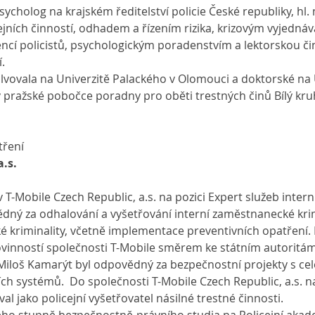
sycholog na krajském ředitelství policie České republiky, hl. 
jních činností, odhadem a řízením rizika, krizovým vyjedná
cí policistů, psychologickým poradenstvím a lektorskou činn
.
vovala na Univerzitě Palackého v Olomouci a doktorské na U
v pražské pobočce poradny pro oběti trestných činů Bílý kru
tření
a.s.
T-Mobile Czech Republic, a.s. na pozici Expert služeb intern
dný za odhalování a vyšetřování interní zaměstnanecké krim
 kriminality, včetně implementace preventivních opatření. 
ovinností společnosti T-Mobile směrem ke státním autoritám
 Miloš Kamarýt byl odpovědný za bezpečnostní projekty s 
ních systémů.  Do společnosti T-Mobile Czech Republic, a.s. n
al jako policejní vyšetřovatel násilné trestné činnosti.