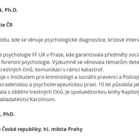
, Ph.D.
cie ČR
idiu, kde se věnuje psychologické diagnostice, krizové inter
e psychologie FF UK v Praze, kde garantovala předměty sociá
 forenzní psychologie. Výzkumně se věnovala tématům detek
trestných činů, komunikaci v rámci katastrof.
 s Institutem pro kriminologii a sociální prevenci a Policej
radenskou a psychoterapeutickou praxi. 10 let působila ja
la s oběťmi trestných činů. Je spolueditorkou knihy Kapitoly
nakladatelství Karolinum.
á, PhD.
ie České republiky, hl. města Prahy