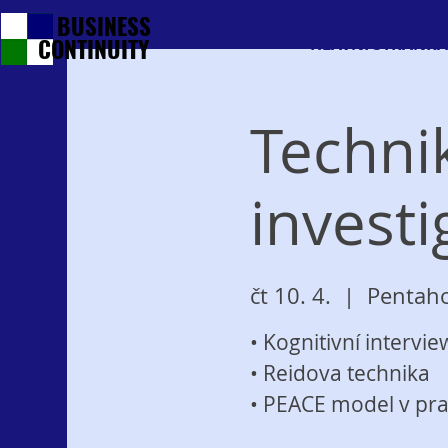
BUSINESS
CONTINUITY
HLAVNÍ STRÁNKA
Techni
investi
čt 10. 4.
  |  
Pentaho
• Kognitivní intervie
• Reidova technika