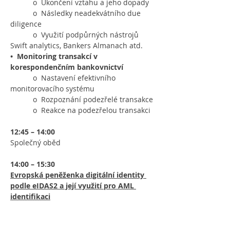
           o  Ukončení vztahu a jeho dopady
           o  Následky neadekvátního due 
diligence
           o  Využití podpůrných nástrojů 
Swift analytics, Bankers Almanach atd.
• 
Monitoring transakcí v 
korespondenčním bankovnictví
           o  Nastavení efektivního 
monitorovacího systému
           o  Rozpoznání podezřelé transakce
           o  Reakce na podezřelou transakci
12:45 – 14:00
Společný oběd
14:00 – 15:30
Evropská peněženka digitální identity 
podle eIDAS2 a její využití pro AML 
identifikaci
JUDr. Adam Jareš, Ph.D.
Ředitel odboru právního a legislativního
Digitální a informační agentura