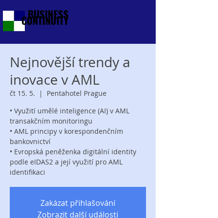
BUSINESS
CONTINUITY
Nejnovější trendy a
inovace v AML
čt 15. 5.
  |  
Pentahotel Prague
• Využití umělé inteligence (AI) v AML
transakčním monitoringu
• AML principy v korespondenčním
bankovnictví
• Evropská peněženka digitální identity
podle eIDAS2 a její využití pro AML
identifikaci
Zakázat přihlašování
Zobrazit další události