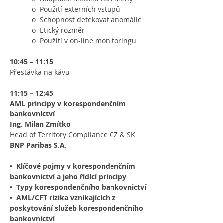
           o  Použití externích vstupů
           o  Schopnost detekovat anomálie
           o  Etický rozměr
           o  Použití v on-line monitoringu
10:45 – 11:15
Přestávka na kávu
11:15 – 12:45
AML principy v korespondenčním 
bankovnictví
Ing. Milan Zmítko
Head of Territory Compliance CZ & SK
BNP Paribas S.A.
• 
Klíčové pojmy v korespondenčním 
bankovnictví a jeho řídící principy
• 
Typy korespondenčního bankovnictví
• 
AML/CFT rizika vznikajících z 
poskytování služeb korespondenčního 
bankovnictví