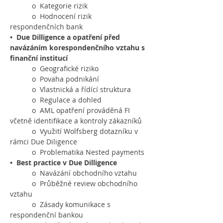
           o  Kategorie rizik
           o  Hodnocení rizik 
respondenčních bank
• 
Due Dilligence a opatření před 
navázáním korespondenčního vztahu s 
finanční institucí
           o  Geografické riziko
           o  Povaha podnikání
           o  Vlastnická a řídící struktura
           o  Regulace a dohled
           o  AML opatření prováděná FI 
včetně identifikace a kontroly zákazníků
           o  Využití Wolfsberg dotazníku v 
rámci Due Diligence
           o  Problematika Nested payments
• 
Best practice v Due Dilligence
           o  Navázání obchodního vztahu
           o  Průběžné review obchodního 
vztahu
           o  Zásady komunikace s 
respondenční bankou