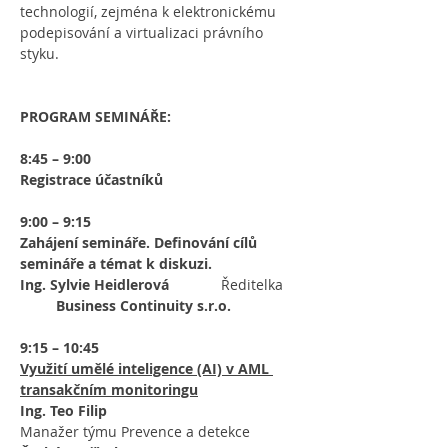
technologií, zejména k elektronickému 
podepisování a virtualizaci právního 
styku.
PROGRAM SEMINÁŘE:
8:45 – 9:00
Registrace účastníků
9:00 – 9:15
Zahájení semináře. Definování cílů 
semináře a témat k diskuzi.
Ing. Sylvie Heidlerová            
 Ředitelka 
Business Continuity s.r.o.
9:15 – 10:45
Využití umělé inteligence (AI) v AML 
transakčním monitoringu
Ing. Teo Filip
Manažer týmu Prevence a detekce