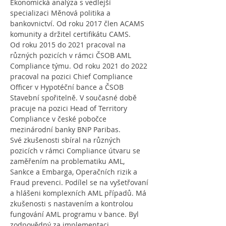
Ekonomická analýza s vedlejší 
specializaci Měnová politika a 
bankovnictví. Od roku 2017 člen ACAMS 
komunity a držitel certifikátu CAMS.
Od roku 2015 do 2021 pracoval na 
různých pozicích v rámci ČSOB AML 
Compliance týmu. Od roku 2021 do 2022 
pracoval na pozici Chief Compliance 
Officer v Hypotéční bance a ČSOB 
Stavební spořitelně. V současné době 
pracuje na pozici Head of Territory 
Compliance v české pobočce 
mezinárodní banky BNP Paribas.
Své zkušenosti sbíral na různých 
pozicích v rámci Compliance útvaru se 
zaměřením na problematiku AML, 
Sankce a Embarga, Operačních rizik a 
Fraud prevenci. Podílel se na vyšetřovaní 
a hlášeni komplexních AML případů. Má 
zkušenosti s nastavením a kontrolou 
fungování AML programu v bance. Byl 
zodpovědný za implementaci 