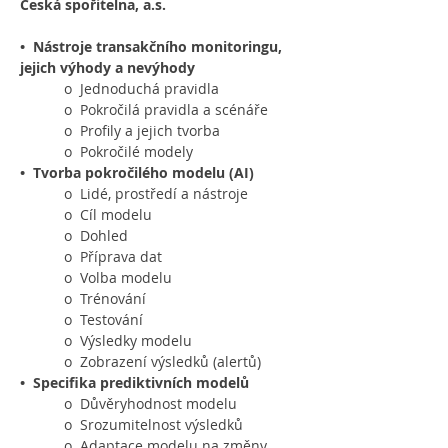
Česká spořitelna, a.s.
• 
Nástroje transakčního monitoringu, 
jejich výhody a nevýhody
           o  Jednoduchá pravidla
           o  Pokročilá pravidla a scénáře
           o  Profily a jejich tvorba
           o  Pokročilé modely
• 
Tvorba pokročilého modelu (AI)
           o  Lidé, prostředí a nástroje
           o  Cíl modelu
           o  Dohled
           o  Příprava dat
           o  Volba modelu
           o  Trénování
           o  Testování
           o  Výsledky modelu
           o  Zobrazení výsledků (alertů)
• 
Specifika prediktivních modelů
           o  Důvěryhodnost modelu
           o  Srozumitelnost výsledků
           o  Adaptace modelu na změny