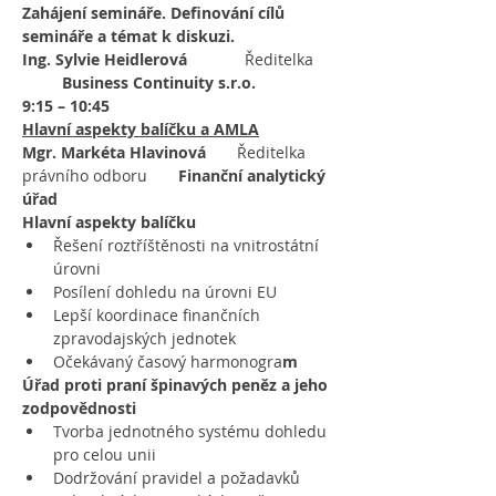
Zahájení semináře. Definování cílů 
semináře a témat k diskuzi.
Ing. Sylvie Heidlerová            
 Ředitelka 
Business Continuity s.r.o.
9:15 – 10:45
Hlavní aspekty balíčku a AMLA
Mgr. Markéta Hlavinová       
Ředitelka 
právního odboru
       Finanční analytický 
úřad
Hlavní aspekty balíčku
Řešení roztříštěnosti na vnitrostátní 
úrovni
Posílení dohledu na úrovni EU
Lepší koordinace finančních 
zpravodajských jednotek
Očekávaný časový harmonogra
m
Úřad proti praní špinavých peněz a jeho 
zodpovědnosti
Tvorba jednotného systému dohledu 
pro celou unii
Dodržování pravidel a požadavků 