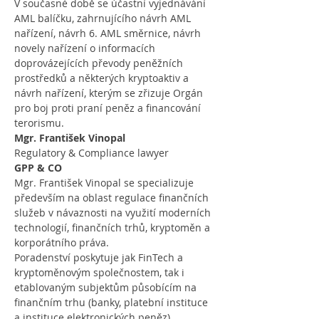
V současné době se účastní vyjednávání 
AML balíčku, zahrnujícího návrh AML 
nařízení, návrh 6. AML směrnice, návrh 
novely nařízení o informacích 
doprovázejících převody peněžních 
prostředků a některých kryptoaktiv a 
návrh nařízení, kterým se zřizuje Orgán 
pro boj proti praní peněz a financování 
terorismu.
Mgr. František Vinopal
Regulatory & Compliance lawyer
GPP & CO
Mgr. František Vinopal se specializuje 
především na oblast regulace finančních 
služeb v návaznosti na využití moderních 
technologií, finančních trhů, kryptoměn a 
korporátního práva.
Poradenství poskytuje jak FinTech a 
kryptoměnovým společnostem, tak i 
etablovaným subjektům působícím na 
finančním trhu (banky, platební instituce 
a instituce elektronických peněz).