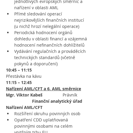
jednotlivých evropských směrnic a 
nařízení v oblasti AML
Přímé sledování operací 
nejrizikovějších finančních institucí 
(u nichž hrozí nelegální operace)
Periodická hodnocení orgánů 
dohledu v oblasti financí a vzájemná 
hodnocení nefinančních dohlížitelů
Vydávání regulačních a prováděcích 
technických standardů (včetně 
pokynů a doporučení)
10:45 – 11:15
Přestávka na kávu
11:15 – 12:45
Nařízení AML/CFT a 6. AML směrnice
Mgr. Viktor Kabeš                 
Právník
                      Finanční analytický úřad
Nařízení AML/CFT
Rozšíření okruhu povinných osob
Opatření CDD uplatňovaná 
povinnými osobami na celém 
vnitřním trhu EU