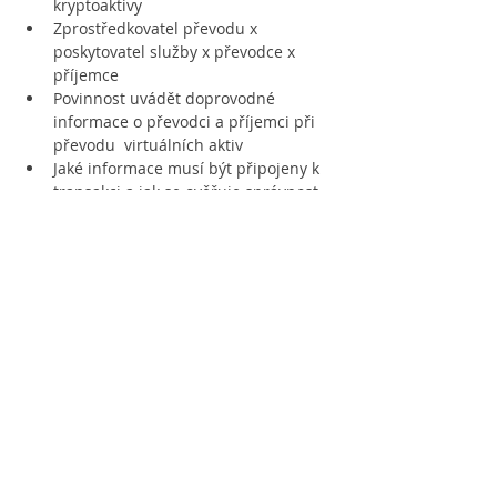
kryptoaktivy
Zprostředkovatel převodu x 
poskytovatel služby x převodce x 
příjemce
Povinnost uvádět doprovodné 
informace o převodci a příjemci při 
převodu  virtuálních aktiv
Jaké informace musí být připojeny k 
transakci a jak se ověřuje správnost 
doprovodných informací
Převod kryptoaktiv mezi účty x 
převod mezi peněženkami x 
prostředí DLT
Kdy je zprostředkovatel převodu na 
straně příjemce povinen transakci 
neprovést a kryptoaktiva vrátit nebo 
     zadržet a kdy podat oznámení o 
podezřelém obchodu
Povinnost uchovávat informace o 
transakci
Sankce za porušování 
povinnostíchain budoucností 