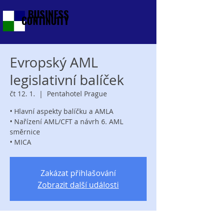
BUSINESS
CONTINUITY
Evropský AML
legislativní balíček
čt 12. 1.
  |  
Pentahotel Prague
• Hlavní aspekty balíčku a AMLA
• Nařízení AML/CFT a návrh 6. AML
směrnice
Zakázat přihlašování
Zobrazit další události