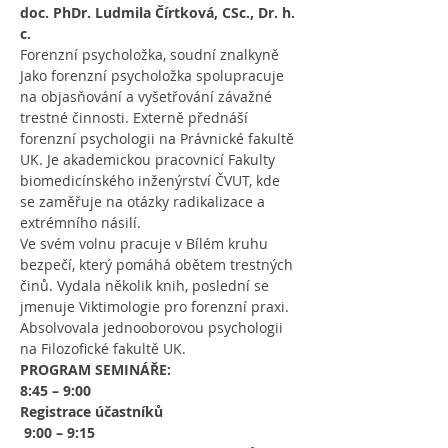
doc. PhDr. Ludmila Čírtková, CSc., Dr. h. 
c. 
Forenzní psycholožka, soudní znalkyně
Jako forenzní psycholožka spolupracuje 
na objasňování a vyšetřování závažné 
trestné činnosti. Externě přednáší 
forenzní psychologii na Právnické fakultě 
UK. Je akademickou pracovnicí Fakulty 
biomedicínského inženýrství ČVUT, kde 
se zaměřuje na otázky radikalizace a 
extrémního násilí. 
Ve svém volnu pracuje v Bílém kruhu 
bezpečí, který pomáhá obětem trestných 
činů. Vydala několik knih, poslední se 
jmenuje Viktimologie pro forenzní praxi. 
Absolvovala jednooborovou psychologii 
na Filozofické fakultě UK.
PROGRAM SEMINÁŘE:
8:45 – 9:00
Registrace účastníků
9:00 – 9:15