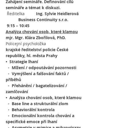
Zahájení semináře. Definování cílů 
semináře a témat k diskuzi.
 Ředitelka          
Ing. Sylvie Heidlerová 
Business Continuity s.r.o.
9:15 – 10:45
Analýza chování osob, které klamou
mjr. Mgr. Klára Zbořilová, PhD.
Policejní psycholožka
krajské ředitelství policie České 
republiky, hl. města Prahy
•  Strategie lhaní
  ◦  Mlžení / odpoutávání pozornosti 
  ◦  Vymýšlení a falšování faktů / 
příběhů 
  ◦  Přehánění / bagatelizování / 
zamlčování 
•  Analýza chování osob, které klamou
  ◦  Base line a strukturální zlom 
  ◦  Behaviorální kontrola 
  ◦  Emocionální kontrola chování a 
specifické emoce při lhaní 
  ◦  Asymetrie v mimice a mikrovýrazy 