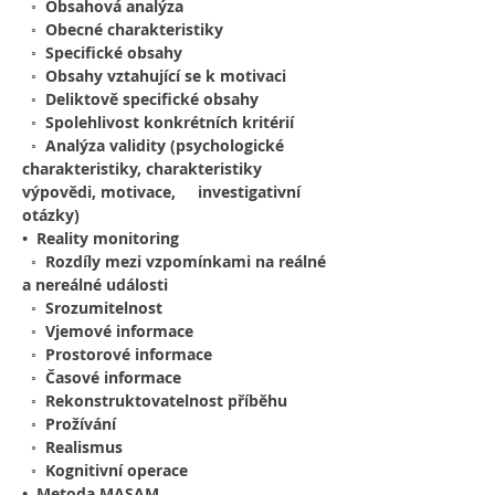
  ◦  Obsahová analýza
  ◦  Obecné charakteristiky  
  ◦  Specifické obsahy   
  ◦  Obsahy vztahující se k motivaci  
  ◦  Deliktově specifické obsahy 
  ◦  Spolehlivost konkrétních kritérií
  ◦  Analýza validity (psychologické 
charakteristiky, charakteristiky 
výpovědi, motivace,     investigativní 
otázky)
•  Reality monitoring
  ◦  Rozdíly mezi vzpomínkami na reálné 
a nereálné události
  ◦  Srozumitelnost
  ◦  Vjemové informace
  ◦  Prostorové informace
  ◦  Časové informace
  ◦  Rekonstruktovatelnost příběhu
  ◦  Prožívání
  ◦  Realismus
  ◦  Kognitivní operace
•  Metoda MASAM