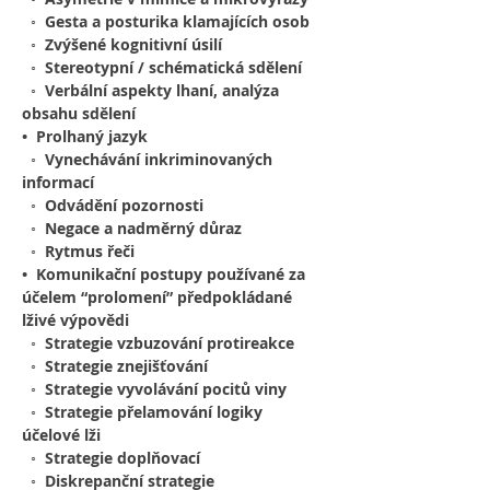
  ◦  Gesta a posturika klamajících osob 
  ◦  Zvýšené kognitivní úsilí 
  ◦  Stereotypní / schématická sdělení 
  ◦  Verbální aspekty lhaní, analýza 
obsahu sdělení 
•  Prolhaný jazyk 
  ◦  Vynechávání inkriminovaných 
informací 
  ◦  Odvádění pozornosti 
  ◦  Negace a nadměrný důraz 
  ◦  Rytmus řeči
•  Komunikační postupy používané za 
účelem “prolomení” předpokládané 
lživé výpovědi
  ◦  Strategie vzbuzování protireakce
  ◦  Strategie znejišťování
  ◦  Strategie vyvolávání pocitů viny
  ◦  Strategie přelamování logiky 
účelové lži
  ◦  Strategie doplňovací
  ◦  Diskrepanční strategie