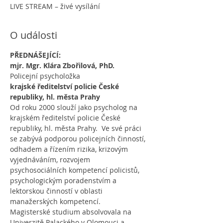
LIVE STREAM – živé vysílání
O události
PŘEDNÁŠEJÍCÍ:
mjr. Mgr. Klára Zbořilová, PhD.
Policejní psycholožka
krajské ředitelství policie České 
republiky, hl. města Prahy
Od roku 2000 slouží jako psycholog na 
krajském ředitelství policie České 
republiky, hl. města Prahy.  Ve své práci 
se zabývá podporou policejních činností, 
odhadem a řízením rizika, krizovým 
vyjednáváním, rozvojem 
psychosociálních kompetencí policistů, 
psychologickým poradenstvím a 
lektorskou činností v oblasti 
manažerských kompetencí.
Magisterské studium absolvovala na 
Univerzitě Palackého v Olomouci a 