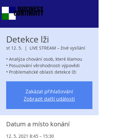
BUSINESS
CONTINUITY
Detekce lži
st 12. 5.
  |  
LIVE STREAM – živé vysílání
• Analýza chování osob, které klamou
• Posuzování věrohodnosti výpovědi
• Problematické oblasti detekce lži
Zakázat přihlašování
Zobrazit další události
Datum a místo konání
12. 5. 2021 8:45 – 15:30