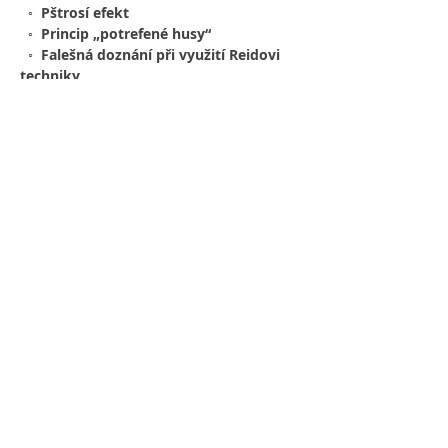
  ◦  Pštrosí efekt
  ◦  Princip „potrefené husy“
  ◦  Falešná doznání při využití Reidovi 
techniky
•  Typy osobností s problematickou 
věrohodností 
  ◦  Histriónská osobnost
  ◦  Narcistní osobnost 
  ◦  Asociální osobnost
  ◦  Psychopatická osobnost
•  Techniky a postupy, které zlepšují 
výpověď 
  ◦  Reminiscence 
  ◦  Raport
  ◦  Zavřené oči 
  ◦  Timeline
  ◦  Protokol pro samostatné vyplnění
  ◦  Líčení události od konce
  ◦  Překvapivé otázky
  ◦  Otázka na protiklad 
  ◦  Evokovat reflexní chování 