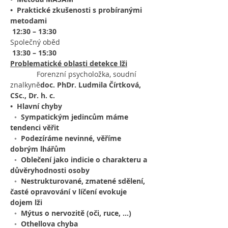
•  Praktické zkušenosti s probíranými 
metodami
12:30 – 13:30
Společný oběd
13:30 – 15:30
Problematické oblasti detekce lži
             Forenzní psycholožka, soudní 
znalkyně
doc. PhDr. Ludmila Čírtková, 
CSc., Dr. h. c. 
•  Hlavní chyby
  ◦  Sympatickým jedincům máme 
tendenci věřit
  ◦  Podezíráme nevinné, věříme 
dobrým lhářům
  ◦  Oblečení jako indicie o charakteru a 
důvěryhodnosti osoby
  ◦  Nestrukturované, zmatené sdělení, 
časté opravování v líčení evokuje 
dojem lži
  ◦  Mýtus o nervozitě (oči, ruce, …)
  ◦  Othellova chyba