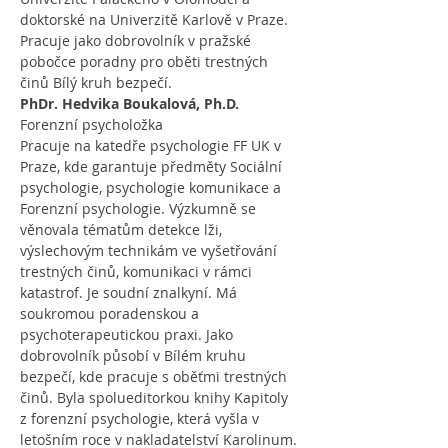
doktorské na Univerzitě Karlově v Praze.
Pracuje jako dobrovolník v pražské 
pobočce poradny pro oběti trestných 
činů Bílý kruh bezpečí.
PhDr. Hedvika Boukalová, Ph.D.
Forenzní psycholožka
Pracuje na katedře psychologie FF UK v 
Praze, kde garantuje předměty Sociální 
psychologie, psychologie komunikace a 
Forenzní psychologie. Výzkumně se 
věnovala tématům detekce lži, 
výslechovým technikám ve vyšetřování 
trestných činů, komunikaci v rámci 
katastrof. Je soudní znalkyní. Má 
soukromou poradenskou a 
psychoterapeutickou praxi. Jako 
dobrovolník působí v Bílém kruhu 
bezpečí, kde pracuje s oběťmi trestných 
činů. Byla spolueditorkou knihy Kapitoly 
z forenzní psychologie, která vyšla v 
letošním roce v nakladatelství Karolinum.